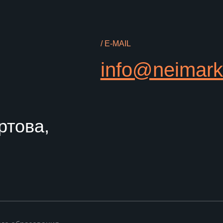
ва,
азования