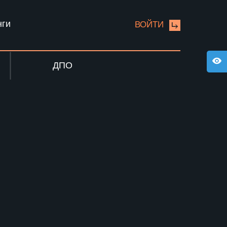
нги
ВОЙТИ
ДПО