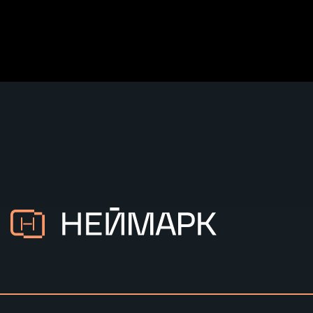
© 2025 Автономная некоммерческая
организация высшего образования
«Университет НЕЙМАРК»
Политика конфиденциальности