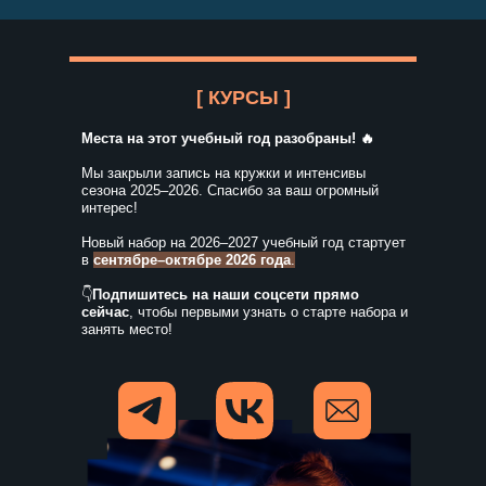
НЕЙМАРК.
ИТ-Академия
[ КУРСЫ ]
Места на этот учебный год разобраны! 🔥
[ИННОВАЦИОННАЯ ПРОГРАММА ДЛЯ
ШКОЛЬНИКОВ 14−17 ЛЕТ С БАЗОВЫМИ
Мы закрыли запись на кружки и интенсивы
НАВЫКАМИ ПРОГРАММИРОВАНИЯ.
сезона 2025–2026. Спасибо за ваш огромный
ПОГРУЖЕНИЕ В РЕШЕНИЕ РЕАЛЬНЫХ
интерес!
КЕЙСОВ ОТ КОМПАНИЙ-ЛИДЕРОВ
РЫНКА.]
Новый набор на 2026–2027 учебный год стартует
в
сентябре–октябре 2026 года
.
👇
Подпишитесь на наши соцсети прямо
сейчас
, чтобы первыми узнать о старте набора и
Что даёт
занять место!
ИТ-Академия?
/ Реальные задачи — реальный опыт
Школьники сразу погружаются в решение
актуальных бизнес-кейсов от IT-компаний,
получая индустриальный опыт и первое