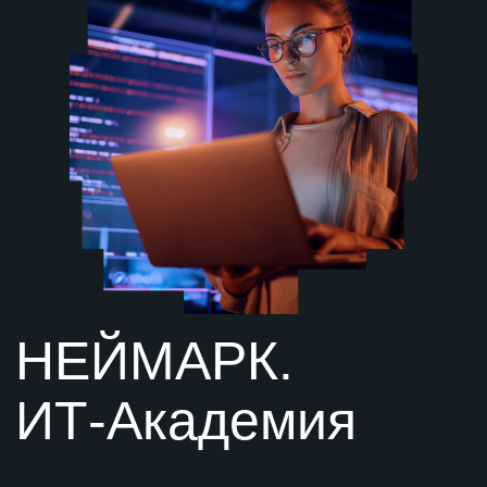
портфолио ещё до конца школы.
// Творчество, команда, связь с индустрией
Командная работа и обратная связь
от экспертов развивают креативность
и актуальные навыки.
Для кого подходит
Регистрация и отбор самых
мотивированных участников 14-17 лет
со всей России
Очная смена в ИТ-кампусе,
формирование команд,
постановка задач смены